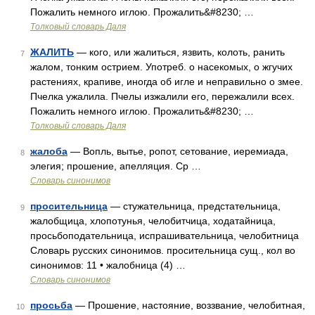
Пожалить немного иглою. Прожалить&#8230; …
Толковый словарь Даля
ЖАЛИТЬ
— кого, или жалиться, язвить, колоть, ранить
7
жалом, тонким острием. Употреб. о насекомых, о жгучих
растениях, крапиве, иногда об игле и неправильно о змее.
Пчелка ужалила. Пчелы изжалили его, пережалили всех.
Пожалить немного иглою. Прожалить&#8230; …
Толковый словарь Даля
жалоба
— Вопль, вытье, ропот, сетование, иеремиада,
8
элегия; прошение, апелляция. Ср …
Словарь синонимов
просительница
— стужательница, предстательница,
9
жалобщица, хлопотунья, челобитчица, ходатайница,
просьбоподательница, испрашивательница, челобитница
Словарь русских синонимов. просительница сущ., кол во
синонимов: 11 • жалобница (4) …
Словарь синонимов
просьба
— Прошение, настояние, воззвание, челобитная,
10