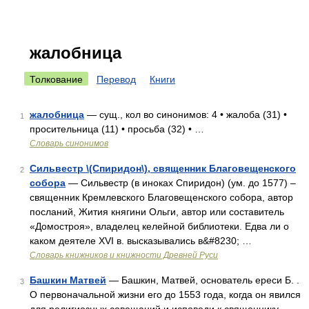
жалобница
Толкование
Перевод
Книги
жалобница
— сущ., кол во синонимов: 4 • жалоба (31) •
1
просительница (11) • просьба (32) • …
Словарь синонимов
Сильвестр \(Спиридон\), священник Благовещенского
2
собора
— Сильвестр (в иноках Спиридон) (ум. до 1577) –
священник Кремлевского Благовещенского собора, автор
посланий, Жития княгини Ольги, автор или составитель
«Домостроя», владелец келейной библиотеки. Едва ли о
каком деятеле XVI в. высказывались в&#8230; …
Словарь книжников и книжности Древней Руси
Башкин Матвей
— Башкин, Матвей, основатель ереси Б. .
3
О первоначальной жизни его до 1553 года, когда он явился