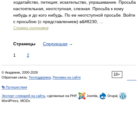
ходатайство, петиция; искательство, упрашивание. Просьба
настоятельная, неотступная, слезная. Просьба к кому
нибудь и до кого нибудь. По ее неотступной просьбе. Войти
с просьбою (с представлением) в&#8230; …
Словарь синонимов
Страницы
Следующая
→
1
2
© Академик, 2000-2026
18+
Обратная связь:
Техподдержка
,
Реклама на сайте
👣 Путешествия
Экспорт словарей на сайты
, сделанные на PHP,
Joomla,
Drupal,
WordPress, MODx.