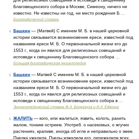
для религиозных совещаний и исповеди к священнику
Благовещенского собора в Москве, Симеону, ничего не
известно. Не известны ни год, ни место рождения Б …
Биографический словарь
Башкин
— (Матвей) С именем М. Б. в нашей церковной
4
истории связывается возникновение ереси, известной под
названием ереси М. Б. О первоначальной жизни его до
1553 г., когда он явился для религиозных совещаний и
исповеди к священнику Благовещенского собора …
Большая биографическая энциклопедия
Башкин
— Матвей С именем М. Б. в нашей церковной
5
истории связывается возникновение ереси, известной под
названием ереси М. Б. О первоначальной жизни его до
1553 г., когда он явился для религиозных совещаний и
исповеди к священнику Благовещенского собора в …
Энциклопедический словарь Ф.А. Брокгауза и И.А. Ефрона
ЖАЛИТЬ
— кого, или жалиться, язвить, колоть, ранить
6
жалом, тонким острием. Употреб. о насекомых, о жгучих
растениях, крапиве, иногда об игле и неправильно о змее.
Пчелка ужалила. Пчелы изжалили его, пережалили всех.